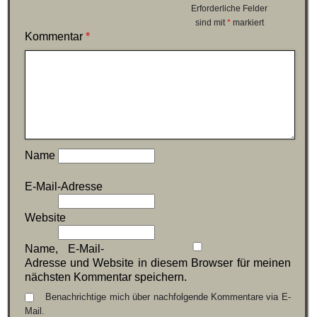
Erforderliche Felder
sind mit
*
markiert
Kommentar
*
Name
E-Mail-Adresse
Website
Name, E-Mail-
Adresse und Website in diesem Browser für meinen
nächsten Kommentar speichern.
Benachrichtige mich über nachfolgende Kommentare via E-
Mail.