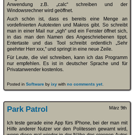
Anwendung z.B. „calc“ schreiben und der
Windowsrechner wird geöffnet.
Auch schön ist, dass es bereits eine Menge an
vordefinierten Autotexten und Makros gibt. So schreibt
man in einer Mail nur „sgh“ und ein Fenster öffnet sich,
in das man den Namen des Angeschriebenen tippt.
Entertaste und das Tool schreibt ordentlich „Sehr
geehrter Herr xxx,“ und springt in eine neue Zeile.
Für Leute, die viel schreiben, kann ich das Programm
nur empfehlen. Es ist in deutscher Sprache und für
Privatanwender kostenlos.
Posted in
Software
by
ixy
with
no comments yet
.
Park Patrol
März 9th
Ich teste gerade eine App fürs IPhone, bei der man mit
Hilfe anderer Nutzer vor den Politessen gewarnt wird,
wenn diese mal wieder in der Nähe des eigenen Autos