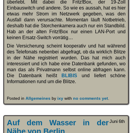
überlebt. Mit dabei die Fritz!Box, der 19-Zoll
Einbauswitch und andere. So wie es aussah, hat es hier
etwas mehr Strom im Netzwerk gegeben, was den
Ausfall dann verursachte. Momentan läuft Notbetrieb,
deshalb hat die Storchenkamera auch nur ein Standbild.
Hab an der alten Fritz!Box nur einen LAN-Port und
keinen Ersatz-Switch vorrätig…
Die Versicherung scheint kooperativ und hat während
des Telefonats nebenbei abgefragt, ob da wirklich Blitze
in der Nähe registriert wurden. Das hat mich auch
interessiert und ich habe eine Datenbank gefunden, wo
man das als Privatmann selbst online abfragen kann.
Die Datenbank heißt
BLIBIS
und liefert schöne
Informationen rund um die Blitze.
Posted in
Allgemeines
by
ixy
with
no comments yet
.
Auf dem Wasser in der
Juni 6th
Nähe von Berlin