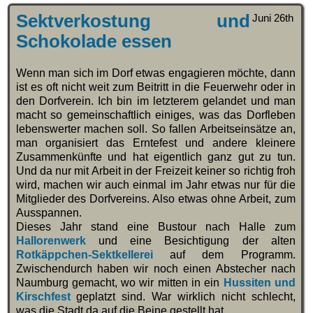
Sektverkostung und
Juni 26th
Schokolade essen
Wenn man sich im Dorf etwas engagieren möchte, dann
ist es oft nicht weit zum Beitritt in die Feuerwehr oder in
den Dorfverein. Ich bin im letzterem gelandet und man
macht so gemeinschaftlich einiges, was das Dorfleben
lebenswerter machen soll. So fallen Arbeitseinsätze an,
man organisiert das Erntefest und andere kleinere
Zusammenkünfte und hat eigentlich ganz gut zu tun.
Und da nur mit Arbeit in der Freizeit keiner so richtig froh
wird, machen wir auch einmal im Jahr etwas nur für die
Mitglieder des Dorfvereins. Also etwas ohne Arbeit, zum
Ausspannen.
Dieses Jahr stand eine Bustour nach Halle zum
Hallorenwerk
und eine Besichtigung der alten
Rotkäppchen-Sektkellerei
auf dem Programm.
Zwischendurch haben wir noch einen Abstecher nach
Naumburg gemacht, wo wir mitten in ein
Hussiten und
Kirschfest
geplatzt sind. War wirklich nicht schlecht,
was die Stadt da auf die Beine gestellt hat.