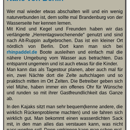
Wer mal wieder etwas abschalten will und ein wenig
naturverbunden ist, dem sollte mal Brandenburg von der
Wasserseite her kennen lernen.
Mit Kind und Kegel und Freunden haben wir das
verlängerte „Herrentagswochenende“ genutzt und sind
nach Alt-Ruppin aufgebrochen. Das ist ein kleiner Ort
nördlich von Berlin. Dort kann man sich bei
rhinpaddel.de
Boote ausleihen und einfach mal die
nähere Umgebung vom Wasser aus betrachten. Das
entspannt ungemein und ist auch etwas für die Kinder.
Man kann das als Tagestour planen, aber auch mal für
ein, zwei Nächte dort die Zelte aufschlagen und so
praktisch mitten im Ort Zelten. Die Betreiber geben sich
viel Mühe, haben immer ein offenes Ohr für Wünsche
und runden so mit ihrer Gastfreundlichkeit das Ganze
ab.
In den Kajaks sitzt man sehr bequem(kenne andere, die
wirklich Rückenprobleme machten) und sie fahren sich
wirklich gut. Man bekommt einen wasserdichten Sack
mit, in den man alles das verstauen kann, was nicht
nass werden soll. Denn umkippen kann man schon mal,