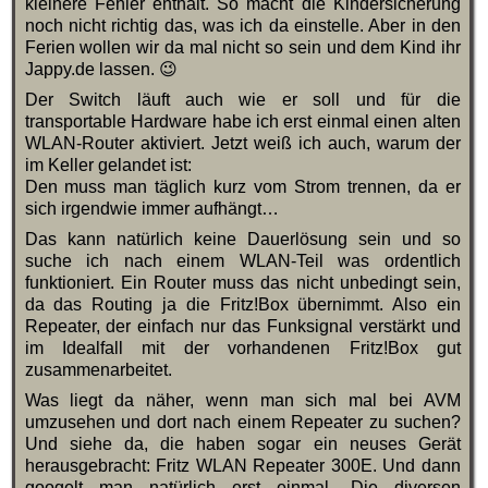
kleinere Fehler enthält. So macht die Kindersicherung
noch nicht richtig das, was ich da einstelle. Aber in den
Ferien wollen wir da mal nicht so sein und dem Kind ihr
Jappy.de lassen. 😉
Der Switch läuft auch wie er soll und für die
transportable Hardware habe ich erst einmal einen alten
WLAN-Router aktiviert. Jetzt weiß ich auch, warum der
im Keller gelandet ist:
Den muss man täglich kurz vom Strom trennen, da er
sich irgendwie immer aufhängt…
Das kann natürlich keine Dauerlösung sein und so
suche ich nach einem WLAN-Teil was ordentlich
funktioniert. Ein Router muss das nicht unbedingt sein,
da das Routing ja die Fritz!Box übernimmt. Also ein
Repeater, der einfach nur das Funksignal verstärkt und
im Idealfall mit der vorhandenen Fritz!Box gut
zusammenarbeitet.
Was liegt da näher, wenn man sich mal bei AVM
umzusehen und dort nach einem Repeater zu suchen?
Und siehe da, die haben sogar ein neuses Gerät
herausgebracht: Fritz WLAN Repeater 300E. Und dann
googelt man natürlich erst einmal. Die diversen