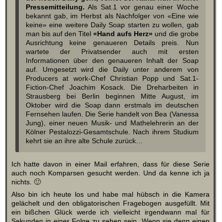
Pressemitteilung.
Als Sat.1 vor genau einer Woche
bekannt gab, im Herbst als Nachfolger von «Eine wie
keine» eine weitere Daily Soap starten zu wollen, gab
man bis auf den Titel
«Hand aufs Herz»
und die grobe
Ausrichtung keine genaueren Details preis. Nun
wartete der Privatsender auch mit ersten
Informationen über den genaueren Inhalt der Soap
auf. Umgesetzt wird die Daily unter anderem von
Producers at work-Chef Christian Popp und Sat.1-
Fiction-Chef Joachim Kosack. Die Dreharbeiten in
Strausberg bei Berlin beginnen Mitte August, im
Oktober wird die Soap dann erstmals im deutschen
Fernsehen laufen. Die Serie handelt von Bea (Vanessa
Jung), einer neuen Musik- und Mathelehrerin an der
Kölner Pestalozzi-Gesamtschule. Nach ihrem Studium
kehrt sie an ihre alte Schule zurück…
Ich hatte davon in einer Mail erfahren, dass für diese Serie
auch noch Komparsen gesucht werden. Und da kenne ich ja
nichts. 🙂
Also bin ich heute los und habe mal hübsch in die Kamera
gelächelt und den obligatorischen Fragebogen ausgefüllt. Mit
ein bißchen Glück werde ich vielleicht irgendwann mal für
Sekunden in einer Folge zu sehen sein. Wenn sie denn einen