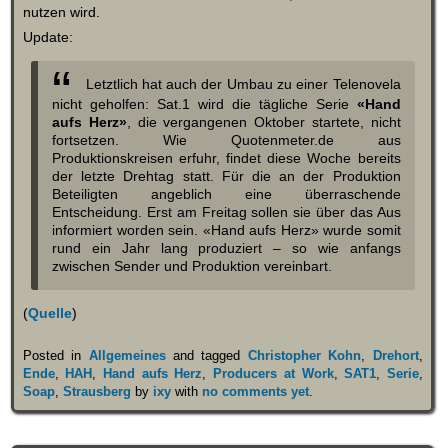
nutzen wird.
Update:
Letztlich hat auch der Umbau zu einer Telenovela
nicht geholfen: Sat.1 wird die tägliche Serie
«Hand
aufs Herz»
, die vergangenen Oktober startete, nicht
fortsetzen. Wie Quotenmeter.de aus
Produktionskreisen erfuhr, findet diese Woche bereits
der letzte Drehtag statt. Für die an der Produktion
Beteiligten angeblich eine überraschende
Entscheidung. Erst am Freitag sollen sie über das Aus
informiert worden sein. «Hand aufs Herz» wurde somit
rund ein Jahr lang produziert – so wie anfangs
zwischen Sender und Produktion vereinbart.
(
Quelle
)
Posted in
Allgemeines
and tagged
Christopher Kohn
,
Drehort
,
Ende
,
HAH
,
Hand aufs Herz
,
Producers at Work
,
SAT1
,
Serie
,
Soap
,
Strausberg
by
ixy
with
no comments yet
.