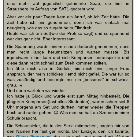
eine mehr auf jugendlich getrimmte Soap, die hier in
Strausberg im Auftrag von SAT1 gedreht wird.
Aber vor ein paar Tagen kam ein Anruf, ob ich Zeit hätte. Die
Zeit habe ich mir genommen, denn ich war einfach mal
neugierig, wie das so zugeht beim Filmdreh.
Heute war ich am Set(wie der Profi so sagt) und so spannend
war das gar nicht. Eher interessant.
Die Spannung wurde einem schon dadurch genommen, dass
man recht lange herumsitzen und warten musste. Bis
irgendwann einer kam und sich Komparsen herauspickte und
diese dann recht schnell zum Dreh kommen sollten.
Ich übte mich also in Geduld, bis mich eine junge Frau
ansprach, der mein schickes Hemd nicht gefiel. Die war für so
was zuständig und besorgte mir ein „besseres“ in schwarz-
grau. :-/
Und dann warteten wir wieder.
Ich hatte ja Glück und wurde erst zum Mittag hinbestellt. Die
jüngeren Komparsen(fast alles Studenten), waren schon seit 8
Uhr morgens am Set und durften immer wieder die Treppen
hoch und runter gehen. 😉 Was man so halt an Szenen in einer
Schule braucht.
Die Schauspieler, die in der Serie mitmachen, sagten mir von
den Namen her fast gar nichts. Der Einzige, den ich kannte,
war
Oliver Petszokat
, der sich auch erst einmal mit Warten