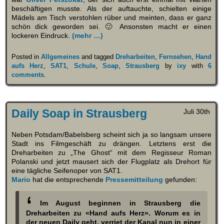
beschäftigen musste. Als der auftauchte, schielten einige
Mädels am Tisch verstohlen rüber und meinten, dass er ganz
schön dick geworden sei. 🙂 Ansonsten macht er einen
lockeren Eindruck.
(mehr …)
Posted in
Allgemeines
and tagged
Dreharbeiten
,
Fernsehen
,
Hand
aufs Herz
,
SAT1
,
Schule
,
Soap
,
Strausberg
by
ixy
with
6
comments
.
Daily Soap in Strausberg
Juli 30th
Neben Potsdam/Babelsberg scheint sich ja so langsam unsere
Stadt ins Filmgeschäft zu drängen. Letztens erst die
Dreharbeiten zu „The Ghost“ mit dem Regisseur Roman
Polanski und jetzt mausert sich der Flugplatz als Drehort für
eine tägliche Seifenoper von SAT1.
Mario
hat die entsprechende
Pressemitteilung
gefunden:
Im August beginnen in Strausberg die
Dreharbeiten zu «Hand aufs Herz». Worum es in
der neuen Daily geht, verriet der Kanal nun in einer