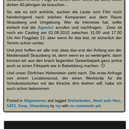
dicken 40-jährigen da brauchen…
So, wie es sich anhörte, suchen die Leute vom Film noch
händeringend nach solchen Komparsen aus dem Raum
Strausberg und Umgebung. Wer da Interesse hat, sollte
einfach mal die
Agentur
anrufen und nachfragen. Zwar ist
noch ein Casting am 01.08.2010 zwischen 11.00 und 17.00
Uhr Am Flugplatz 13, aber wenn ihr das lest, ist sicherlich der
Termin schon vorbei.
Und jetzt hoffen wir alle mal, dass das erst der Anfang von der
Medienstadt Strausberg ist, denn wenn es so weitergeht, dann
können wir aus den brach liegenden Gewerbepark ganz prima
auch so einen Filmpark wie in Babelsberg machen. 🙂
Und unser Dörfchen Hohenstein zieht nach. Die erste Anfrage
von einem Locationscout, der einen Werbeclip für die
Schokostückchen mit der Kirsche drin drehen will, habe ich
auch schon bekommen.
Posted in
Allgemeines
and tagged
Dreharbeiten
,
Hand aufs Herz
,
SAT1
,
Soap
,
Strausberg
by
ixy
with
no comments yet
.