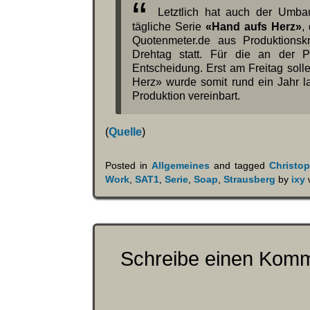
Letztlich hat auch der Umbau
tägliche Serie
«Hand aufs Herz»
,
Quotenmeter.de aus Produktionskr
Drehtag statt. Für die an der P
Entscheidung. Erst am Freitag soll
Herz» wurde somit rund ein Jahr l
Produktion vereinbart.
(
Quelle
)
Posted in
Allgemeines
and tagged
Christo
Work
,
SAT1
,
Serie
,
Soap
,
Strausberg
by
ixy
Schreibe einen Kom