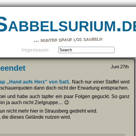
Sabbelsurium.d
… munter drauf los sabbeln
Impressum
beendet
Juni 27th
oap „Hand aufs Herz“ von Sat1
. Nach nur einer Staffel wird
Zuschauerquoten dann doch nicht der Erwartung entsprachen.
bei und habe auch tapfer ein paar Folgen geguckt. So ganz
Bin ja auch nicht Zielgruppe… 😉
un nicht mehr hier in Strausberg gedreht wird.
w, die dieses Gelände nutzen wird.