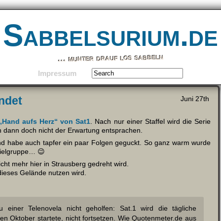
Sabbelsurium.de
… munter drauf los sabbeln
Impressum
ndet
Juni 27th
„Hand aufs Herz“ von Sat1
. Nach nur einer Staffel wird die Serie
n dann doch nicht der Erwartung entsprachen.
und habe auch tapfer ein paar Folgen geguckt. So ganz warm wurde
 Zielgruppe… 😉
cht mehr hier in Strausberg gedreht wird.
 dieses Gelände nutzen wird.
 einer Telenovela nicht geholfen: Sat.1 wird die tägliche
en Oktober startete, nicht fortsetzen. Wie Quotenmeter.de aus