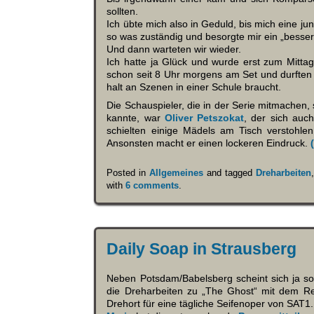
sollten.
Ich übte mich also in Geduld, bis mich eine ju
so was zuständig und besorgte mir ein „bessere
Und dann warteten wir wieder.
Ich hatte ja Glück und wurde erst zum Mittag
schon seit 8 Uhr morgens am Set und durfte
halt an Szenen in einer Schule braucht.
Die Schauspieler, die in der Serie mitmachen,
kannte, war
Oliver Petszokat
, der sich auc
schielten einige Mädels am Tisch verstohle
Ansonsten macht er einen lockeren Eindruck.
Posted in
Allgemeines
and tagged
Dreharbeiten
with
6 comments
.
Daily Soap in Strausberg
Neben Potsdam/Babelsberg scheint sich ja so
die Dreharbeiten zu „The Ghost“ mit dem Re
Drehort für eine tägliche Seifenoper von SAT1.