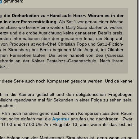
ng
gefunden:
g die Dreharbeiten zu «Hand aufs Herz». Worum es in der
n in einer Pressemitteilung.
Als Sat.1 vor genau einer Woche
on «Eine wie keine» eine weitere Daily Soap starten zu wollen,
erz»
und die grobe Ausrichtung keine genaueren Details preis.
ersten Informationen über den genaueren Inhalt der Soap auf.
von Producers at work-Chef Christian Popp und Sat.1-Fiction-
 in Strausberg bei Berlin beginnen Mitte August, im Oktober
chen Fernsehen laufen. Die Serie handelt von Bea (Vanessa
ehrerin an der Kölner Pestalozzi-Gesamtschule. Nach ihrem
urück…
 für diese Serie auch noch Komparsen gesucht werden. Und da kenne
h in die Kamera gelächelt und den obligatorischen Fragebogen
ielleicht irgendwann mal für Sekunden in einer Folge zu sehen sein.
brauchen…
vom Film noch händeringend nach solchen Komparsen aus dem Raum
at, sollte einfach mal die
Agentur
anrufen und nachfragen. Zwar
11.00 und 17.00 Uhr Am Flugplatz 13, aber wenn ihr das lest, ist
t der Anfang von der Medienstadt Strausberg ist, denn wenn es so