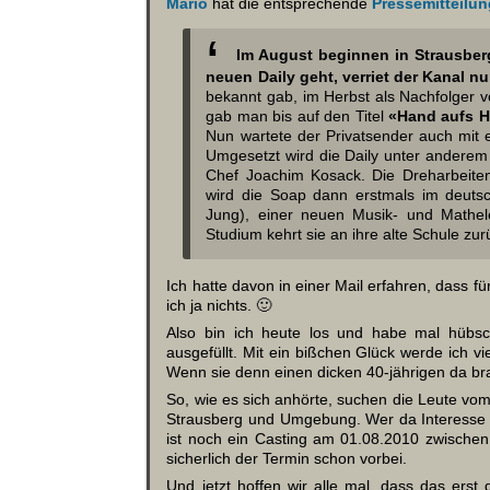
Mario
hat die entsprechende
Pressemitteilu
Im August beginnen in Strausber
neuen Daily geht, verriet der Kanal nu
bekannt gab, im Herbst als Nachfolger v
gab man bis auf den Titel
«Hand aufs H
Nun wartete der Privatsender auch mit 
Umgesetzt wird die Daily unter anderem 
Chef Joachim Kosack. Die Dreharbeiten
wird die Soap dann erstmals im deuts
Jung), einer neuen Musik- und Mathel
Studium kehrt sie an ihre alte Schule z
Ich hatte davon in einer Mail erfahren, dass
ich ja nichts. 🙂
Also bin ich heute los und habe mal hübsc
ausgefüllt. Mit ein bißchen Glück werde ich v
Wenn sie denn einen dicken 40-jährigen da 
So, wie es sich anhörte, suchen die Leute 
Strausberg und Umgebung. Wer da Interesse h
ist noch ein Casting am 01.08.2010 zwischen 
sicherlich der Termin schon vorbei.
Und jetzt hoffen wir alle mal, dass das ers