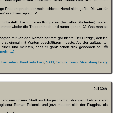
nge Frau ansprach, der mein schickes Hemd nicht gefiel. Die war für
s“ in schwarz-grau. :-/
 hinbestellt. Die jüngeren Komparsen(fast alles Studenten), waren
n immer wieder die Treppen hoch und runter gehen. 😉 Was man so
 sagten mir von den Namen her fast gar nichts. Der Einzige, den ich
h erst einmal mit Warten beschäftigen musste. Als der auftauchte,
n rüber und meinten, dass er ganz schön dick geworden sei. 🙂
(mehr …)
,
Fernsehen
,
Hand aufs Herz
,
SAT1
,
Schule
,
Soap
,
Strausberg
by
ixy
Juli 30th
 langsam unsere Stadt ins Filmgeschäft zu drängen. Letztens erst
gisseur Roman Polanski und jetzt mausert sich der Flugplatz als