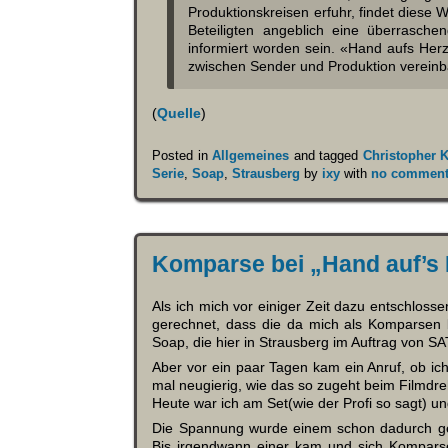
Produktionskreisen erfuhr, findet diese W
Beteiligten angeblich eine überrasche
informiert worden sein. «Hand aufs Herz
zwischen Sender und Produktion vereinb
(
Quelle
)
Posted in
Allgemeines
and tagged
Christopher 
Serie
,
Soap
,
Strausberg
by
ixy
with
no comment
Komparse bei „Hand auf’s
Als ich mich vor einiger Zeit dazu entschloss
gerechnet, dass die da mich als Komparsen 
Soap, die hier in Strausberg im Auftrag von SA
Aber vor ein paar Tagen kam ein Anruf, ob ic
mal neugierig, wie das so zugeht beim Filmdre
Heute war ich am Set(wie der Profi so sagt) u
Die Spannung wurde einem schon dadurch g
Bis irgendwann einer kam und sich Kompars