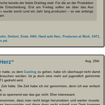
oche bereits der letzte Drehtag statt. Für die an der Produktion
nde Entscheidung. Erst am Freitag sollen sie über das Aus
» wurde somit rund ein Jahr lang produziert – so wie anfangs
art.
Kohn
,
Drehort
,
Ende
,
HAH
,
Hand aufs Herz
,
Producers at Work
,
SAT1
,
s yet
.
 Herz“
Aug. 25th
en hatte, zu dem
Casting
zu gehen, habe ich überhaupt nicht damit
brauchen würden. Ist ja doch eine mehr auf jugendlich getrimmte
T1 gedreht wird.
h Zeit hätte. Die Zeit habe ich mir genommen, denn ich war einfach
h.
nd so spannend war das gar nicht. Eher interessant.
enommen, dass man recht lange herumsitzen und warten musste.
en herauspickte und diese dann recht schnell zum Dreh kommen