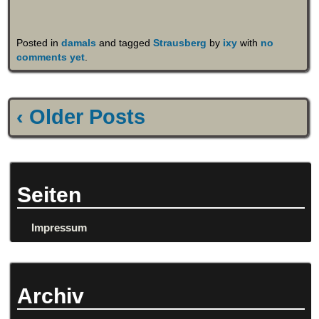
Posted in
damals
and tagged
Strausberg
by
ixy
with
no
comments yet
.
‹ Older Posts
Seiten
Impressum
Archiv