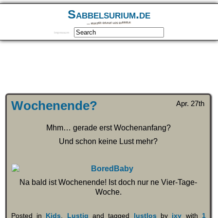
Sabbelsurium.de
… munter drauf los sabbeln
Impressum
Wochenende?
Apr. 27th
Mhm… gerade erst Wochenanfang?
Und schon keine Lust mehr?
Na bald ist Wochenende! Ist doch nur ne Vier-Tage-
Woche.
Posted in
Kids
,
Lustig
and tagged
lustlos
by
ixy
with
1