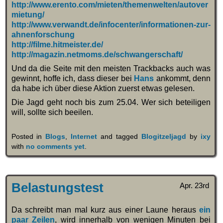
http://www.erento.com/mieten/themenwelten/autover
mietung/
http://www.verwandt.de/infocenter/informationen-zur-
ahnenforschung
http://filme.hitmeister.de/
http://magazin.netmoms.de/schwangerschaft/
Und da die Seite mit den meisten Trackbacks auch was
gewinnt, hoffe ich, dass dieser bei
Hans
ankommt, denn
da habe ich über diese Aktion zuerst etwas gelesen.
Die Jagd geht noch bis zum 25.04. Wer sich beteiligen
will, sollte sich beeilen.
Posted in
Blogs
,
Internet
and tagged
Blogitzeljagd
by
ixy
with
no comments yet
.
Belastungstest
Apr. 23rd
Da schreibt man mal kurz aus einer Laune heraus
ein
paar Zeilen
, wird innerhalb von wenigen Minuten bei