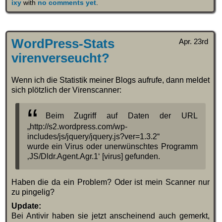
ixy
with
no comments yet
.
WordPress-Stats
Apr. 23rd
virenverseucht?
Wenn ich die Statistik meiner Blogs aufrufe, dann meldet
sich plötzlich der Virenscanner:
Beim Zugriff auf Daten der URL
„http://s2.wordpress.com/wp-
includes/js/jquery/jquery.js?ver=1.3.2“
wurde ein Virus oder unerwünschtes Programm
‚JS/Dldr.Agent.Agr.1‘ [virus] gefunden.
Haben die da ein Problem? Oder ist mein Scanner nur
zu pingelig?
Update:
Bei Antivir haben sie jetzt anscheinend auch gemerkt,