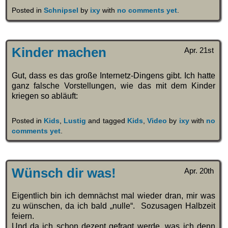
Posted in
Schnipsel
by
ixy
with
no comments yet
.
Kinder machen
Apr. 21st
Gut, dass es das große Internetz-Dingens gibt. Ich hatte
ganz falsche Vorstellungen, wie das mit dem Kinder
kriegen so abläuft:
Posted in
Kids
,
Lustig
and tagged
Kids
,
Video
by
ixy
with
no
comments yet
.
Wünsch dir was!
Apr. 20th
Eigentlich bin ich demnächst mal wieder dran, mir was
zu wünschen, da ich bald „nulle“. Sozusagen Halbzeit
feiern.
Und da ich schon dezent gefragt werde, was ich denn