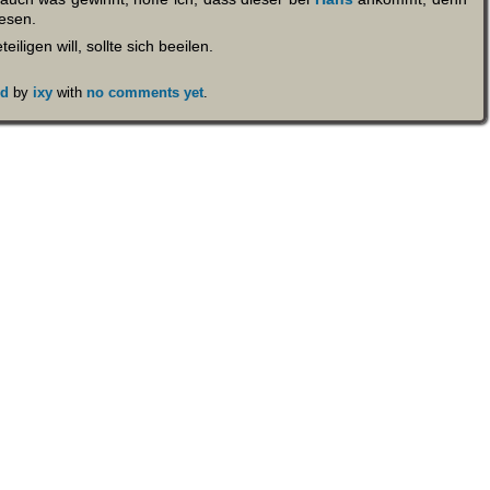
lesen.
ligen will, sollte sich beeilen.
gd
by
ixy
with
no comments yet
.