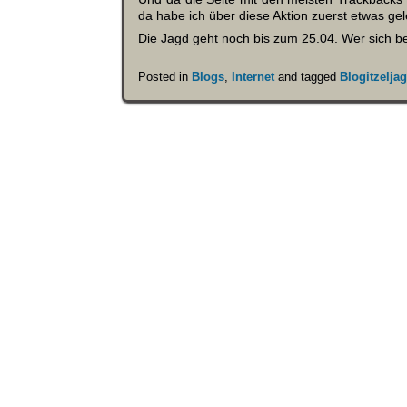
da habe ich über diese Aktion zuerst etwas ge
Die Jagd geht noch bis zum 25.04. Wer sich betei
Posted in
Blogs
,
Internet
and tagged
Blogitzelja