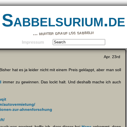
Sabbelsurium.de
… munter drauf los sabbeln
Impressum
Apr. 23rd
isher hat es ja leider nicht mit einem Preis geklappt, aber man soll
d
immer zu gewinnen. Das lockt halt. Und deshalb mache ich auch
wqit
n/autovermietung/
ationen-zur-ahnenforschung
ft/
auch was gewinnt, hoffe ich, dass dieser bei
Hans
ankommt, denn