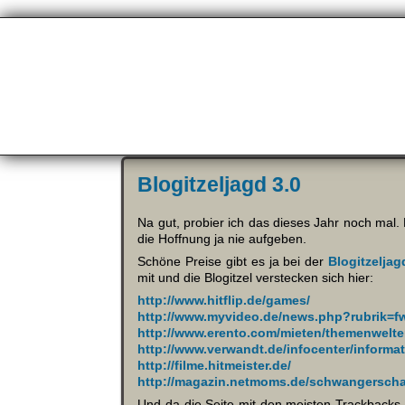
Blogitzeljagd 3.0
Na gut, probier ich das dieses Jahr noch mal. B
die Hoffnung ja nie aufgeben.
Schöne Preise gibt es ja bei der
Blogitzeljag
mit und die Blogitzel verstecken sich hier:
http://www.hitflip.de/games/
http://www.myvideo.de/news.php?rubrik=f
http://www.erento.com/mieten/themenwelte
http://www.verwandt.de/infocenter/inform
http://filme.hitmeister.de/
http://magazin.netmoms.de/schwangerscha
Und da die Seite mit den meisten Trackbacks 