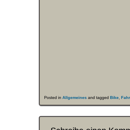
Posted in
Allgemeines
and tagged
Bike
,
Fahr