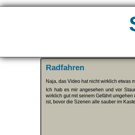
Radfahren
Naja, das Video hat nicht wirklich etwas 
Ich hab es mir angesehen und vor St
wirklich gut mit seinem Gefährt umgehen u
ist, bovor die Szenen alle sauber im Ka