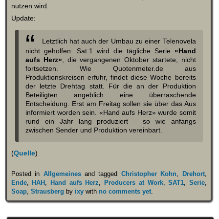
nutzen wird.
Update:
Letztlich hat auch der Umbau zu einer Telenovela
nicht geholfen: Sat.1 wird die tägliche Serie
«Hand
aufs Herz»
, die vergangenen Oktober startete, nicht
fortsetzen. Wie Quotenmeter.de aus
Produktionskreisen erfuhr, findet diese Woche bereits
der letzte Drehtag statt. Für die an der Produktion
Beteiligten angeblich eine überraschende
Entscheidung. Erst am Freitag sollen sie über das Aus
informiert worden sein. «Hand aufs Herz» wurde somit
rund ein Jahr lang produziert – so wie anfangs
zwischen Sender und Produktion vereinbart.
(
Quelle
)
Posted in
Allgemeines
and tagged
Christopher Kohn
,
Drehort
,
Ende
,
HAH
,
Hand aufs Herz
,
Producers at Work
,
SAT1
,
Serie
,
Soap
,
Strausberg
by
ixy
with
no comments yet
.