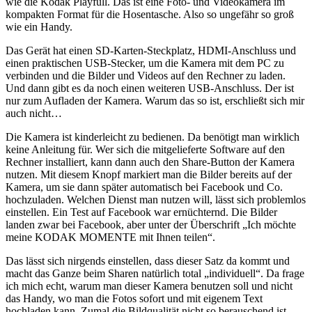
wie die Kodak Playfull. Das ist eine Foto- und Videokamera im
kompakten Format für die Hosentasche. Also so ungefähr so groß
wie ein Handy.
Das Gerät hat einen SD-Karten-Steckplatz, HDMI-Anschluss und
einen praktischen USB-Stecker, um die Kamera mit dem PC zu
verbinden und die Bilder und Videos auf den Rechner zu laden.
Und dann gibt es da noch einen weiteren USB-Anschluss. Der ist
nur zum Aufladen der Kamera. Warum das so ist, erschließt sich mir
auch nicht…
Die Kamera ist kinderleicht zu bedienen. Da benötigt man wirklich
keine Anleitung für. Wer sich die mitgelieferte Software auf den
Rechner installiert, kann dann auch den Share-Button der Kamera
nutzen. Mit diesem Knopf markiert man die Bilder bereits auf der
Kamera, um sie dann später automatisch bei Facebook und Co.
hochzuladen. Welchen Dienst man nutzen will, lässt sich problemlos
einstellen. Ein Test auf Facebook war ernüchternd. Die Bilder
landen zwar bei Facebook, aber unter der Überschrift „Ich möchte
meine KODAK MOMENTE mit Ihnen teilen“.
Das lässt sich nirgends einstellen, dass dieser Satz da kommt und
macht das Ganze beim Sharen natürlich total „individuell“. Da frage
ich mich echt, warum man dieser Kamera benutzen soll und nicht
das Handy, wo man die Fotos sofort und mit eigenem Text
hochladen kann. Zumal die Bildqualität nicht so berauschend ist.