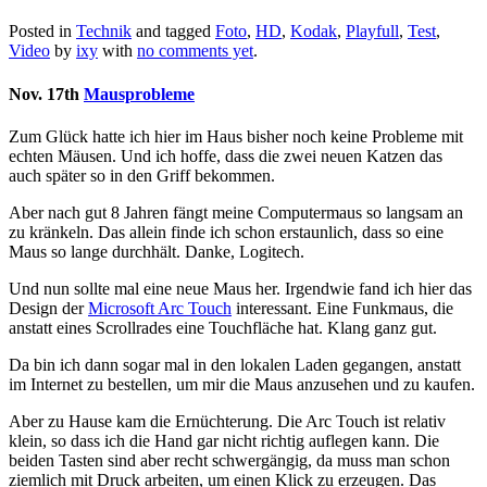
Posted in
Technik
and tagged
Foto
,
HD
,
Kodak
,
Playfull
,
Test
,
Video
by
ixy
with
no comments yet
.
Nov. 17th
Mausprobleme
Zum Glück hatte ich hier im Haus bisher noch keine Probleme mit
echten Mäusen. Und ich hoffe, dass die zwei neuen Katzen das
auch später so in den Griff bekommen.
Aber nach gut 8 Jahren fängt meine Computermaus so langsam an
zu kränkeln. Das allein finde ich schon erstaunlich, dass so eine
Maus so lange durchhält. Danke, Logitech.
Und nun sollte mal eine neue Maus her. Irgendwie fand ich hier das
Design der
Microsoft Arc Touch
interessant. Eine Funkmaus, die
anstatt eines Scrollrades eine Touchfläche hat. Klang ganz gut.
Da bin ich dann sogar mal in den lokalen Laden gegangen, anstatt
im Internet zu bestellen, um mir die Maus anzusehen und zu kaufen.
Aber zu Hause kam die Ernüchterung. Die Arc Touch ist relativ
klein, so dass ich die Hand gar nicht richtig auflegen kann. Die
beiden Tasten sind aber recht schwergängig, da muss man schon
ziemlich mit Druck arbeiten, um einen Klick zu erzeugen. Das