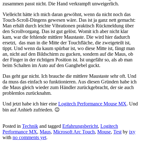
zusammen passt nicht. Die Hand verkrampft unweigerlich.
Vielleicht hätte ich mich daran gewöhnt, wenn da nicht noch das
Touch-Scroll-Dingens gewesen wäre. Das ist ja ganz nett gemacht:
Man erhält durch leichte Vibrationen praktisch Rückmeldung über
den Scrollvorgang. Das ist gut gelöst. Womit ich aber nicht klar
kam, war die fehlende mittlere Maustaste. Die wird hier dadurch
ersetzt, das man in die Mitte der Touchfläche, die zweigeteilt ist,
tippt. Und wenn da kaum spürbar ist, wo diese Mitte ist, fängt man
an, nicht auf den Bildschirm zu gucken, sondern auf die Maus, ob
der Finger in der richtigen Position ist. Ist ungefähr so, als ab man
beim Schalten im Auto auf den Ganghebel guckt.
Das geht gar nicht. Ich brauche die mittlere Maustaste sehr oft. Und
da muss das einfach so funktionieren. Aus diesen Gründen habe ich
die Maus gleich wieder zum Händler zurückgebracht, der sie auch
problemlos zurücknahm.
Und jetzt habe ich hier eine
Logitech Performance Mouse MX
. Und
bin auf Anhieb zufrieden. 😉
Posted in
Technik
and tagged
Erfahrungsbericht
,
Logitech
Performance MX
,
Maus
,
Microsoft Arc Touch
,
Mouse
,
Test
by
ixy
with
no comments yet
.