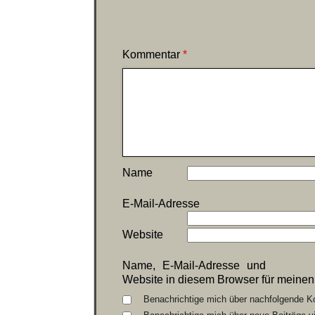
Kommentar
*
Name
E-Mail-Adresse
Website
Name, E-Mail-Adresse und
Website in diesem Browser für meine
Benachrichtige mich über nachfolgende K