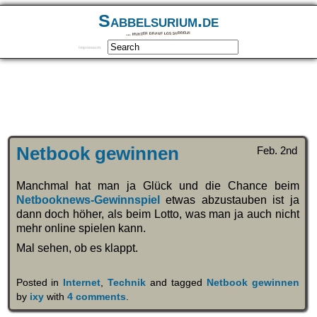
Sabbelsurium.de
… munter drauf los sabbeln
Impressum
Netbook gewinnen
Feb. 2nd
Manchmal hat man ja Glück und die Chance beim
Netbooknews-Gewinnspiel
etwas abzustauben ist ja
dann doch höher, als beim Lotto, was man ja auch nicht
mehr online spielen kann.
Mal sehen, ob es klappt.
Posted in
Internet
,
Technik
and tagged
Netbook gewinnen
by
ixy
with
4 comments
.