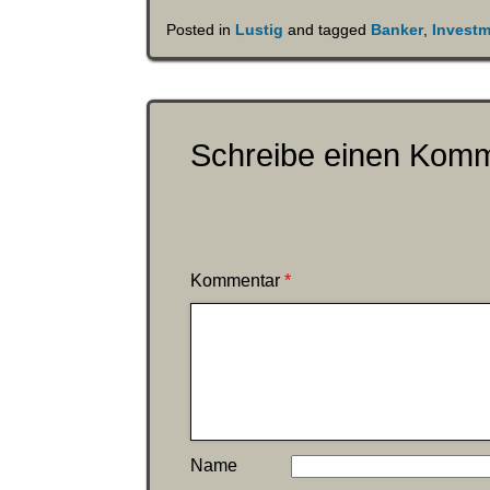
Posted in
Lustig
and tagged
Banker
,
Invest
Schreibe einen Kom
Kommentar
*
Name