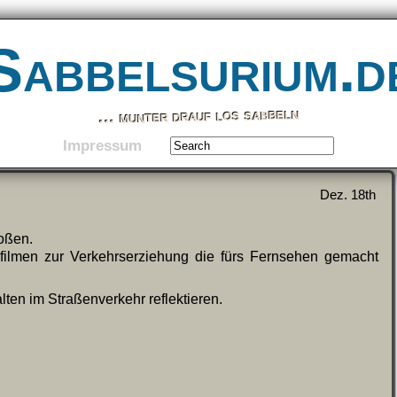
Sabbelsurium.d
… munter drauf los sabbeln
Impressum
Dez. 18th
toßen.
filmen zur Verkehrserziehung die fürs Fernsehen gemacht
ten im Straßenverkehr reflektieren.