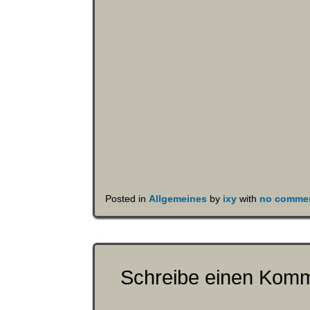
Posted in
Allgemeines
by
ixy
with
no commen
Schreibe einen Kom