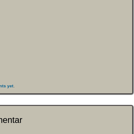
ts yet
.
mentar