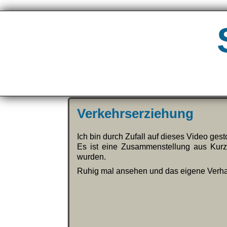
Verkehrserziehung
Ich bin durch Zufall auf dieses Video ges
Es ist eine Zusammenstellung aus Kurz
wurden.
Ruhig mal ansehen und das eigene Verhal