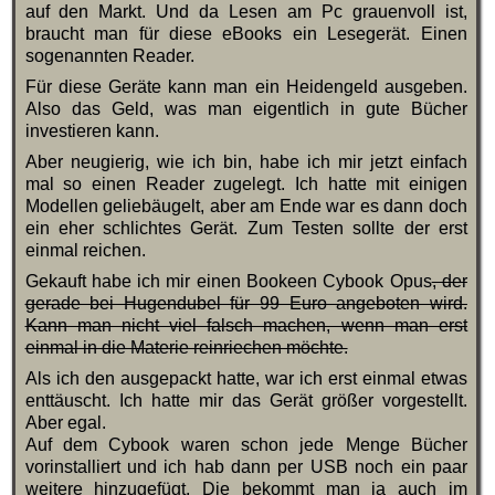
auf den Markt. Und da Lesen am Pc grauenvoll ist,
braucht man für diese eBooks ein Lesegerät. Einen
sogenannten Reader.
Für diese Geräte kann man ein Heidengeld ausgeben.
Also das Geld, was man eigentlich in gute Bücher
investieren kann.
Aber neugierig, wie ich bin, habe ich mir jetzt einfach
mal so einen Reader zugelegt. Ich hatte mit einigen
Modellen geliebäugelt, aber am Ende war es dann doch
ein eher schlichtes Gerät. Zum Testen sollte der erst
einmal reichen.
Gekauft habe ich mir einen Bookeen Cybook Opus
, der
gerade bei Hugendubel für 99 Euro angeboten wird.
Kann man nicht viel falsch machen, wenn man erst
einmal in die Materie reinriechen möchte.
Als ich den ausgepackt hatte, war ich erst einmal etwas
enttäuscht. Ich hatte mir das Gerät größer vorgestellt.
Aber egal.
Auf dem Cybook waren schon jede Menge Bücher
vorinstalliert und ich hab dann per USB noch ein paar
weitere hinzugefügt. Die bekommt man ja auch im