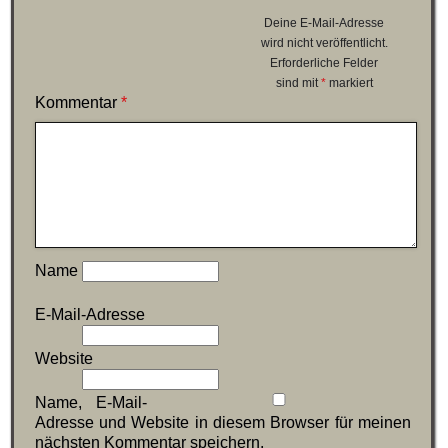
Deine E-Mail-Adresse
wird nicht veröffentlicht.
Erforderliche Felder
sind mit
*
markiert
Kommentar
*
Name
E-Mail-Adresse
Website
Name, E-Mail-
Adresse und Website in diesem Browser für meinen
nächsten Kommentar speichern.