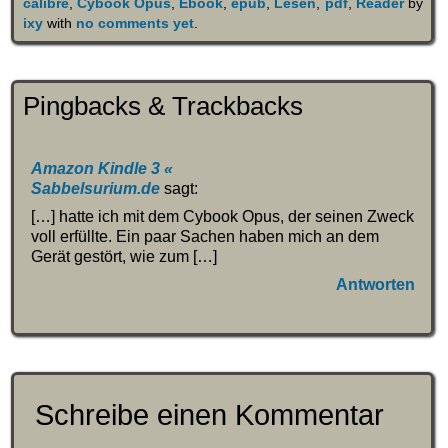
calibre
,
Cybook Opus
,
Ebook
,
epub
,
Lesen
,
pdf
,
Reader
by
ixy
with
no comments yet
.
Pingbacks & Trackbacks
Amazon Kindle 3 «
Sabbelsurium.de
sagt:
[…] hatte ich mit dem Cybook Opus, der seinen Zweck
voll erfüllte. Ein paar Sachen haben mich an dem
Gerät gestört, wie zum […]
Antworten
Schreibe einen Kommentar