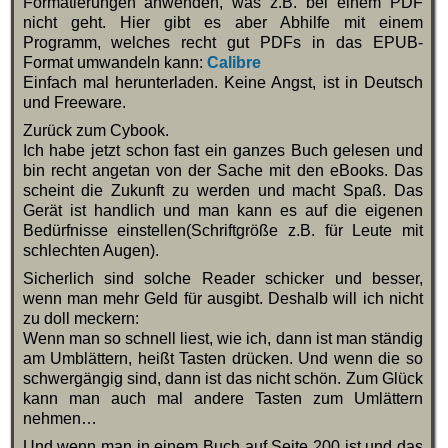
Formatierungen anwenden, was z.B. bei einem PDF
nicht geht. Hier gibt es aber Abhilfe mit einem
Programm, welches recht gut PDFs in das EPUB-
Format umwandeln kann:
Calibre
Einfach mal herunterladen. Keine Angst, ist in Deutsch
und Freeware.
Zurück zum Cybook.
Ich habe jetzt schon fast ein ganzes Buch gelesen und
bin recht angetan von der Sache mit den eBooks. Das
scheint die Zukunft zu werden und macht Spaß. Das
Gerät ist handlich und man kann es auf die eigenen
Bedürfnisse einstellen(Schriftgröße z.B. für Leute mit
schlechten Augen).
Sicherlich sind solche Reader schicker und besser,
wenn man mehr Geld für ausgibt. Deshalb will ich nicht
zu doll meckern:
Wenn man so schnell liest, wie ich, dann ist man ständig
am Umblättern, heißt Tasten drücken. Und wenn die so
schwergängig sind, dann ist das nicht schön. Zum Glück
kann man auch mal andere Tasten zum Umlättern
nehmen…
Und wenn man in einem Buch auf Seite 200 ist und das