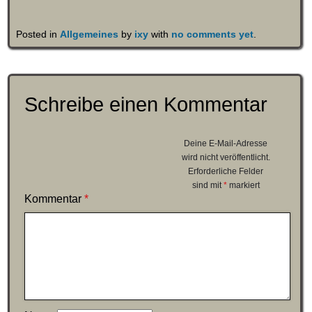
Posted in
Allgemeines
by
ixy
with
no comments yet
.
Schreibe einen Kommentar
Deine E-Mail-Adresse
wird nicht veröffentlicht.
Erforderliche Felder
sind mit
*
markiert
Kommentar
*