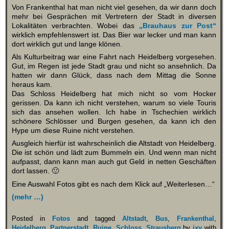
Von Frankenthal hat man nicht viel gesehen, da wir dann doch
mehr bei Gesprächen mit Vertretern der Stadt in diversen
Lokalitäten verbrachten. Wobei das
„Brauhaus zur Post“
wirklich empfehlenswert ist. Das Bier war lecker und man kann
dort wirklich gut und lange klönen.
Als Kulturbeitrag war eine Fahrt nach Heidelberg vorgesehen.
Gut, im Regen ist jede Stadt grau und nicht so ansehnlich. Da
hatten wir dann Glück, dass nach dem Mittag die Sonne
heraus kam.
Das Schloss Heidelberg hat mich nicht so vom Hocker
gerissen. Da kann ich nicht verstehen, warum so viele Touris
sich das ansehen wollen. Ich habe in Tschechien wirklich
schönere Schlösser und Burgen gesehen, da kann ich den
Hype um diese Ruine nicht verstehen.
Ausgleich hierfür ist wahrscheinlich die Altstadt von Heidelberg.
Die ist schön und lädt zum Bummeln ein. Und wenn man nicht
aufpasst, dann kann man auch gut Geld in netten Geschäften
dort lassen. 🙂
Eine Auswahl Fotos gibt es nach dem Klick auf „Weiterlesen…“
(mehr …)
Posted in
Fotos
and tagged
Altstadt
,
Bus
,
Frankenthal
,
Heidelberg
,
Partnerstadt
,
Ruine
,
Schloss
,
Strausberg
by
ixy
with