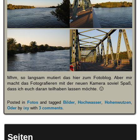
Mhm, so langsam mutiert das hier zum Fotoblog. Aber mir
macht das Fotografieren mit der neuen Kamera soviel Spaß,
dass ich euch daran teilhaben lassen möchte. 🙂
Posted in
Fotos
and tagged
Bilder
,
Hochwasser
,
Hohenwutzen
,
Oder
by
ixy
with
3 comments
.
Seiten