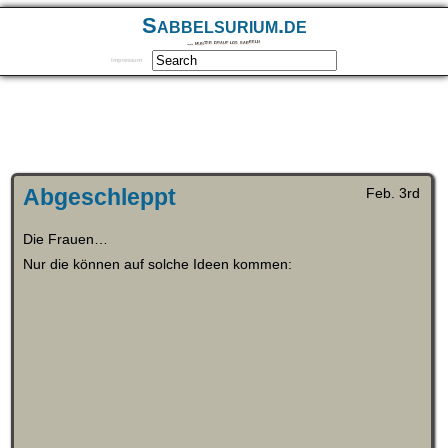
Sabbelsurium.de
… munter drauf los sabbeln
Impressum
Abgeschleppt
Feb. 3rd
Die Frauen…
Nur die können auf solche Ideen kommen: