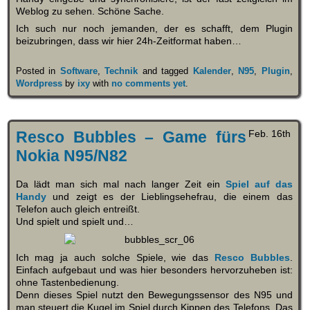
Weblog zu sehen. Schöne Sache.
Ich such nur noch jemanden, der es schafft, dem Plugin
beizubringen, dass wir hier 24h-Zeitformat haben…
Posted in
Software
,
Technik
and tagged
Kalender
,
N95
,
Plugin
,
Wordpress
by
ixy
with
no comments yet
.
Resco Bubbles – Game fürs
Feb. 16th
Nokia N95/N82
Da lädt man sich mal nach langer Zeit ein
Spiel auf das
Handy
und zeigt es der Lieblingsehefrau, die einem das
Telefon auch gleich entreißt.
Und spielt und spielt und…
Ich mag ja auch solche Spiele, wie das
Resco Bubbles
.
Einfach aufgebaut und was hier besonders hervorzuheben ist:
ohne Tastenbedienung.
Denn dieses Spiel nutzt den Bewegungssensor des N95 und
man steuert die Kugel im Spiel durch Kippen des Telefons. Das