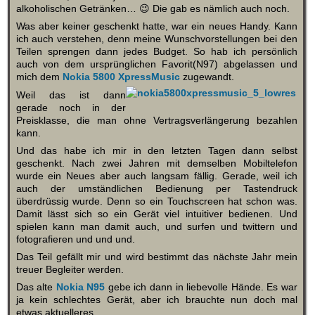
alkoholischen Getränken… 😉 Die gab es nämlich auch noch.
Was aber keiner geschenkt hatte, war ein neues Handy. Kann
ich auch verstehen, denn meine Wunschvorstellungen bei den
Teilen sprengen dann jedes Budget. So hab ich persönlich
auch von dem ursprünglichen Favorit(N97) abgelassen und
mich dem
Nokia 5800 XpressMusic
zugewandt.
Weil das ist dann
gerade noch in der
Preisklasse, die man ohne Vertragsverlängerung bezahlen
kann.
Und das habe ich mir in den letzten Tagen dann selbst
geschenkt. Nach zwei Jahren mit demselben Mobiltelefon
wurde ein Neues aber auch langsam fällig. Gerade, weil ich
auch der umständlichen Bedienung per Tastendruck
überdrüssig wurde. Denn so ein Touchscreen hat schon was.
Damit lässt sich so ein Gerät viel intuitiver bedienen. Und
spielen kann man damit auch, und surfen und twittern und
fotografieren und und und.
Das Teil gefällt mir und wird bestimmt das nächste Jahr mein
treuer Begleiter werden.
Das alte
Nokia N95
gebe ich dann in liebevolle Hände. Es war
ja kein schlechtes Gerät, aber ich brauchte nun doch mal
etwas aktuelleres.