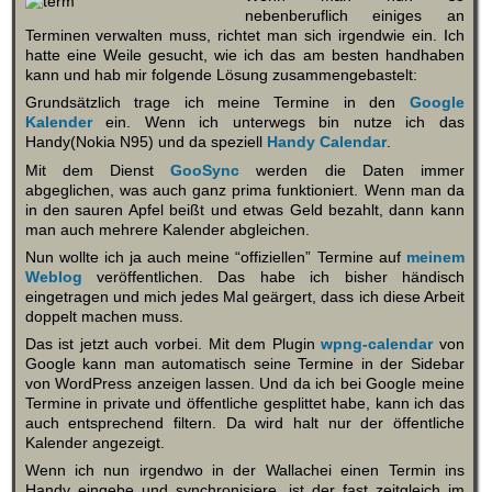
nebenberuflich einiges an
Terminen verwalten muss, richtet man sich irgendwie ein. Ich
hatte eine Weile gesucht, wie ich das am besten handhaben
kann und hab mir folgende Lösung zusammengebastelt:
Grundsätzlich trage ich meine Termine in den
Google
Kalender
ein. Wenn ich unterwegs bin nutze ich das
Handy(Nokia N95) und da speziell
Handy Calendar
.
Mit dem Dienst
GooSync
werden die Daten immer
abgeglichen, was auch ganz prima funktioniert. Wenn man da
in den sauren Apfel beißt und etwas Geld bezahlt, dann kann
man auch mehrere Kalender abgleichen.
Nun wollte ich ja auch meine “offiziellen” Termine auf
meinem
Weblog
veröffentlichen. Das habe ich bisher händisch
eingetragen und mich jedes Mal geärgert, dass ich diese Arbeit
doppelt machen muss.
Das ist jetzt auch vorbei. Mit dem Plugin
wpng-calendar
von
Google kann man automatisch seine Termine in der Sidebar
von WordPress anzeigen lassen. Und da ich bei Google meine
Termine in private und öffentliche gesplittet habe, kann ich das
auch entsprechend filtern. Da wird halt nur der öffentliche
Kalender angezeigt.
Wenn ich nun irgendwo in der Wallachei einen Termin ins
Handy eingebe und synchronisiere, ist der fast zeitgleich im