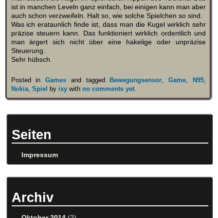
ist in manchen Leveln ganz einfach, bei einigen kann man aber
auch schon verzweifeln. Halt so, wie solche Spielchen so sind.
Was ich erataunlich finde ist, dass man die Kugel wirklich sehr
präzise steuern kann. Das funktioniert wirklich ordentlich und
man ärgert sich nicht über eine hakelige oder unpräzise
Steuerung.
Sehr hübsch.
Posted in
Games
and tagged
Bewegungsensor
,
Game
,
N95
,
Nokia
,
Spiel
by
ixy
with
no comments yet
.
Seiten
Impressum
Archiv
Oktober 2014
(2)