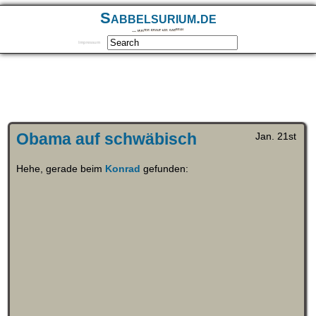
Sabbelsurium.de
… munter drauf los sabbeln
Impressum
Obama auf schwäbisch
Jan. 21st
Hehe, gerade beim
Konrad
gefunden: