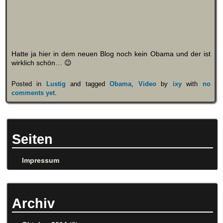
Hatte ja hier in dem neuen Blog noch kein Obama und der ist
wirklich schön… 😉
Posted in
Lustig
and tagged
Obama
,
Video
by
ixy
with
no
comments yet
.
Seiten
Impressum
Archiv