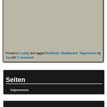
Posted in
Lustig
and tagged
Rollbrett
,
Skateboard
,
Tagesschau
by
ixy
with
1 comment
.
Seiten
Impressum