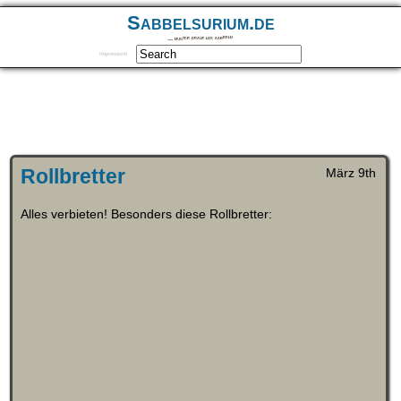
Sabbelsurium.de
… munter drauf los sabbeln
Impressum
Rollbretter
März 9th
Alles verbieten! Besonders diese Rollbretter: