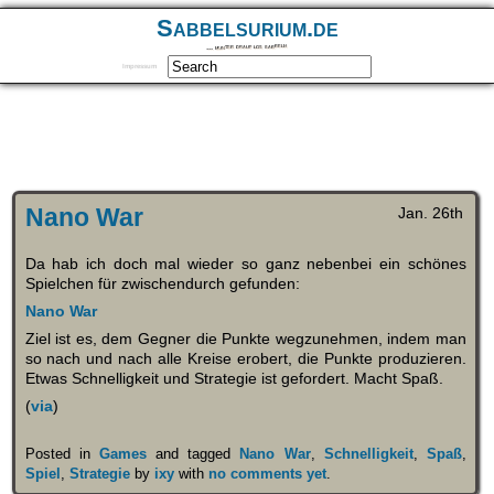
Sabbelsurium.de
… munter drauf los sabbeln
Impressum
Nano War
Jan. 26th
Da hab ich doch mal wieder so ganz nebenbei ein schönes
Spielchen für zwischendurch gefunden:
Nano War
Ziel ist es, dem Gegner die Punkte wegzunehmen, indem man
so nach und nach alle Kreise erobert, die Punkte produzieren.
Etwas Schnelligkeit und Strategie ist gefordert. Macht Spaß.
(
via
)
Posted in
Games
and tagged
Nano War
,
Schnelligkeit
,
Spaß
,
Spiel
,
Strategie
by
ixy
with
no comments yet
.