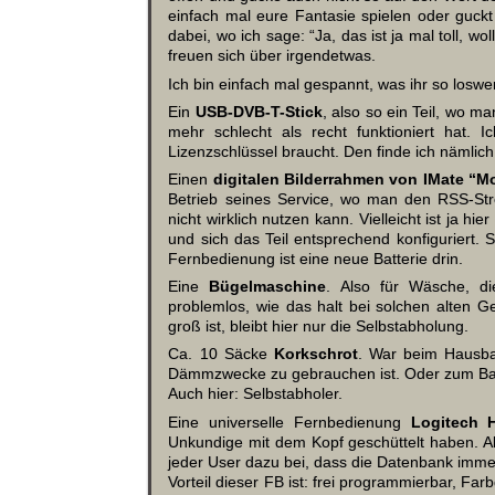
einfach mal eure Fantasie spielen oder guckt
dabei, wo ich sage: “Ja, das ist ja mal toll, 
freuen sich über irgendetwas.
Ich bin einfach mal gespannt, was ihr so losw
Ein
USB-DVB-T-Stick
, also so ein Teil, wo m
mehr schlecht als recht funktioniert hat. 
Lizenzschlüssel braucht. Den finde ich nämlich
Einen
digitalen Bilderrahmen von IMate “M
Betrieb seines Service, wo man den RSS-Str
nicht wirklich nutzen kann. Vielleicht ist ja 
und sich das Teil entsprechend konfiguriert. 
Fernbedienung ist eine neue Batterie drin.
Eine
Bügelmaschine
. Also für Wäsche, die
problemlos, wie das halt bei solchen alten Ge
groß ist, bleibt hier nur die Selbstabholung.
Ca. 10 Säcke
Korkschrot
. War beim Hausbau
Dämmzwecke zu gebrauchen ist. Oder zum B
Auch hier: Selbstabholer.
Eine universelle Fernbedienung
Logitech 
Unkundige mit dem Kopf geschüttelt haben. Ab
jeder User dazu bei, dass die Datenbank immer 
Vorteil dieser FB ist: frei programmierbar, Fa