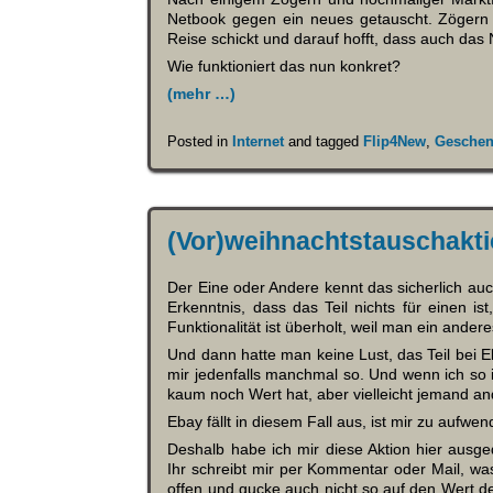
Netbook gegen ein neues getauscht. Zögern d
Reise schickt und darauf hofft, dass auch das
Wie funktioniert das nun konkret?
(mehr …)
Posted in
Internet
and tagged
Flip4New
,
Gesche
(Vor)weihnachtstauschakt
Der Eine oder Andere kennt das sicherlich au
Erkenntnis, dass das Teil nichts für einen i
Funktionalität ist überholt, weil man ein ande
Und dann hatte man keine Lust, das Teil bei E
mir jedenfalls manchmal so. Und wenn ich so i
kaum noch Wert hat, aber vielleicht jemand an
Ebay fällt in diesem Fall aus, ist mir zu aufwen
Deshalb habe ich mir diese Aktion hier ausg
Ihr schreibt mir per Kommentar oder Mail, was 
offen und gucke auch nicht so auf den Wert d