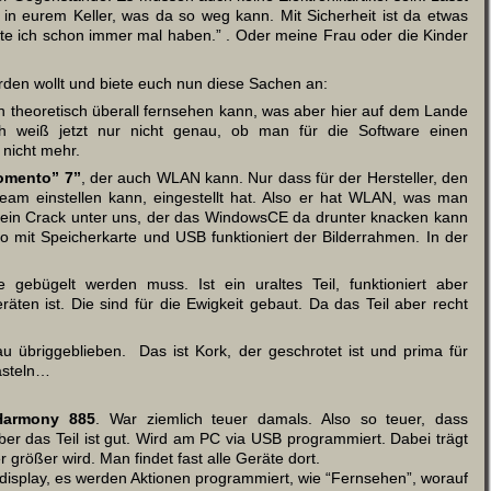
 in eurem Keller, was da so weg kann. Mit Sicherheit ist da etwas
wollte ich schon immer mal haben.” . Oder meine Frau oder die Kinder
erden wollt und biete euch nun diese Sachen an:
an theoretisch überall fernsehen kann, was aber hier auf dem Lande
Ich weiß jetzt nur nicht genau, ob man für die Software einen
 nicht mehr.
omento” 7’’
, der auch WLAN kann. Nur dass für der Hersteller, den
eam einstellen kann, eingestellt hat. Also er hat WLAN, was man
hier ein Crack unter uns, der das WindowsCE da drunter knacken kann
So mit Speicherkarte und USB funktioniert der Bilderrahmen. In der
 gebügelt werden muss. Ist ein uraltes Teil, funktioniert aber
räten ist. Die sind für die Ewigkeit gebaut. Da das Teil aber recht
 übriggeblieben. Das ist Kork, der geschrotet ist und prima für
asteln…
Harmony 885
. War ziemlich teuer damals. Also so teuer, dass
er das Teil ist gut. Wird am PC via USB programmiert. Dabei trägt
größer wird. Man findet fast alle Geräte dort.
rbdisplay, es werden Aktionen programmiert, wie “Fernsehen”, worauf