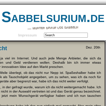
Sabbelsurium.de
… munter drauf los sabbeln
Impressum
cht
Dez. 20th
 ja viel im Internet. Und auch jede Menge Anbieter, die sich da
hen und Geld verdienen wollen. Deshalb bin ich immer etwas
er innovativen Idee auf den Markt preschen.
eile überlegt, ob das nicht nur Nepp ist. Spaßeshalber habe ich
ook als Tauschobjekt angegeben, um zu sehen, was ich da noch für
äte aber begrenzt war, habe ich das nicht weiter verfolgt.
, in der gefragt wurde, warum ich da nicht weitergemacht habe. Ich
nicht in der Auswahl vertreten ist und das Gerät genau bezeichnet.
e jetzt mein Wunschgerät verfügbar haben und ich nun tauschen
orschung habe ich das nun einfach mal gemacht. Also mein altes