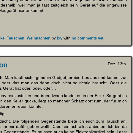
eshalb, weil man ja fast zeitgleich sein Gerät auf die ungewisse
 Neugerät hier ankommt.
nke
,
Tauschen
,
Weihnachten
by
ixy
with
no comments yet
.
ion
Dez. 13th
ch. Man kauft sich irgendein Gadget, probiert es aus und kommt zur
st, oder das man das dann doch nicht so richtig braucht. Oder die
res Gerät hat oder, oder, oder…
bay reinzustellen und irgendwann landet es in der Ecke. So geht es
n den Keller gucke, liegt so mancher Schatz dort rum, der für mich
deren erfreuen könnte.
dig.
edacht. Die folgenden Gegenstände biete ich euch zum Tausch an.
ihr mir dafür geben wollt. Dabei einfach alles anbieten. Ich bin da
er Gegenstände. Es müssen auch keine Elektronikartikel sein. Lasst