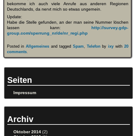
bekomme ich auch viele Anrufe aus anderen Regionen
Deutschlands, da nervt mich so etwas ungemein.
Update:
Habe die Stelle gefunden, an der man seine Nummer löschen
lassen kann:
http://survey.gdp-
group.com/sperrung_nr/de/nr_regi.php
Posted in
Allgemeines
and tagged
Spam
,
Telefon
by
ixy
with
20
comments
.
Seiten
Impressum
Archiv
Oktober 2014
(2)