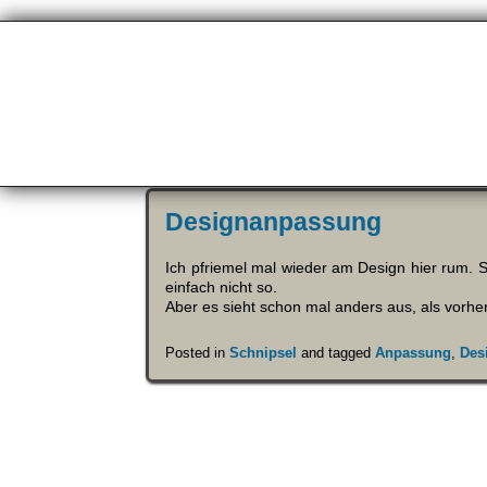
Designanpassung
Ich pfriemel mal wieder am Design hier rum. So
einfach nicht so.
Aber es sieht schon mal anders aus, als vorher
Posted in
Schnipsel
and tagged
Anpassung
,
Des