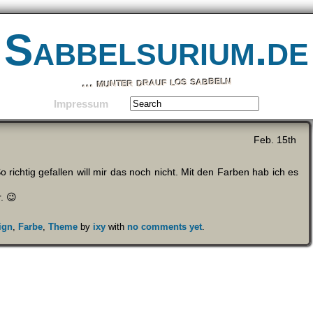
Sabbelsurium.de
… munter drauf los sabbeln
Impressum
Feb. 15th
 richtig gefallen will mir das noch nicht. Mit den Farben hab ich es
. 😉
ign
,
Farbe
,
Theme
by
ixy
with
no comments yet
.