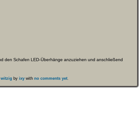
und den Schafen LED-Überhänge anzuziehen und anschließend
,
witzig
by
ixy
with
no comments yet
.