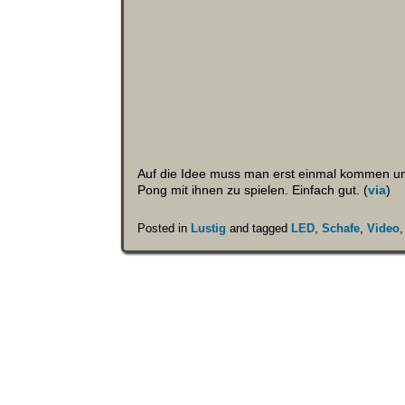
Auf die Idee muss man erst einmal kommen 
Pong mit ihnen zu spielen. Einfach gut. (
via
)
Posted in
Lustig
and tagged
LED
,
Schafe
,
Video