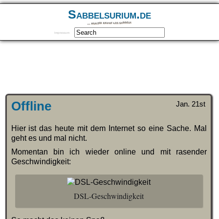
Sabbelsurium.de
… munter drauf los sabbeln
Impressum
Offline
Jan. 21st
Hier ist das heute mit dem Internet so eine Sache. Mal
geht es und mal nicht.
Momentan bin ich wieder online und mit rasender
Geschwindigkeit:
DSL-Geschwindigkeit