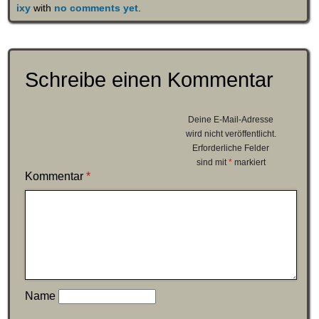
ixy
with
no comments yet
.
Schreibe einen Kommentar
Deine E-Mail-Adresse
wird nicht veröffentlicht.
Erforderliche Felder
sind mit
*
markiert
Kommentar
*
Name