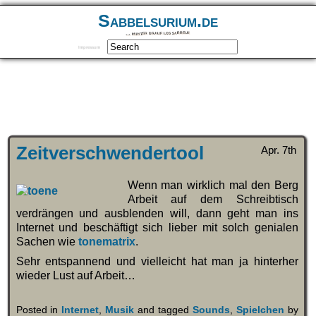
Sabbelsurium.de
… munter drauf los sabbeln
Impressum
Zeitverschwendertool
Apr. 7th
Wenn man wirklich mal den Berg
Arbeit auf dem Schreibtisch
verdrängen und ausblenden will, dann geht man ins
Internet und beschäftigt sich lieber mit solch genialen
Sachen wie
tonematrix
.
Sehr entspannend und vielleicht hat man ja hinterher
wieder Lust auf Arbeit…
Posted in
Internet
,
Musik
and tagged
Sounds
,
Spielchen
by