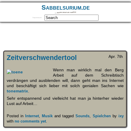
Sabbelsurium.de
… munter drauf los sabbeln
Impressum
Zeitverschwendertool
Apr. 7th
Wenn man wirklich mal den Berg
Arbeit auf dem Schreibtisch
verdrängen und ausblenden will, dann geht man ins Internet
und beschäftigt sich lieber mit solch genialen Sachen wie
tonematrix
.
Sehr entspannend und vielleicht hat man ja hinterher wieder
Lust auf Arbeit…
Posted in
Internet
,
Musik
and tagged
Sounds
,
Spielchen
by
ixy
with
no comments yet
.