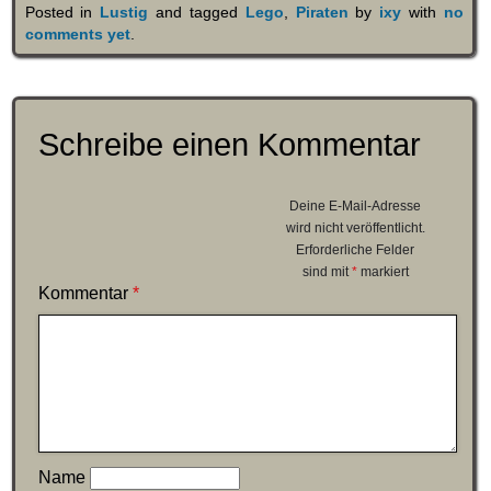
Posted in
Lustig
and tagged
Lego
,
Piraten
by
ixy
with
no
comments yet
.
Schreibe einen Kommentar
Deine E-Mail-Adresse
wird nicht veröffentlicht.
Erforderliche Felder
sind mit
*
markiert
Kommentar
*
Name