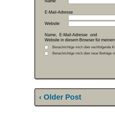
Name
E-Mail-Adresse
Website
Name, E-Mail-Adresse und
Website in diesem Browser für meine
Benachrichtige mich über nachfolgende K
Benachrichtige mich über neue Beiträge vi
‹ Older Post