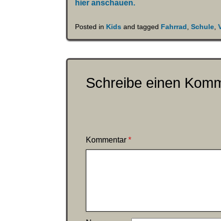
hier anschauen.
Posted in
Kids
and tagged
Fahrrad
,
Schule
,
Schreibe einen Kom
Kommentar
*