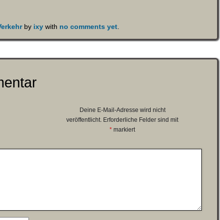
Verkehr
by
ixy
with
no comments yet
.
mentar
Deine E-Mail-Adresse wird nicht
veröffentlicht.
Erforderliche Felder sind mit
*
markiert