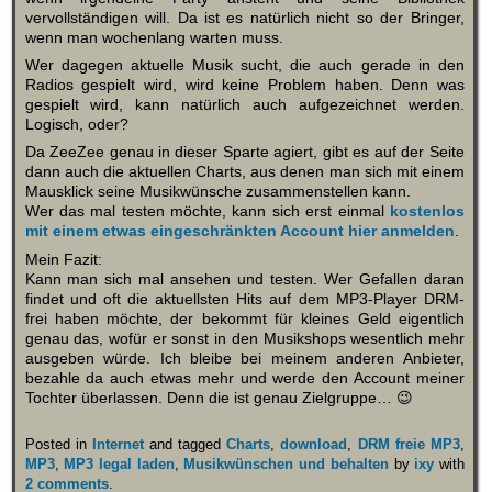
vervollständigen will. Da ist es natürlich nicht so der Bringer,
wenn man wochenlang warten muss.
Wer dagegen aktuelle Musik sucht, die auch gerade in den
Radios gespielt wird, wird keine Problem haben. Denn was
gespielt wird, kann natürlich auch aufgezeichnet werden.
Logisch, oder?
Da ZeeZee genau in dieser Sparte agiert, gibt es auf der Seite
dann auch die aktuellen Charts, aus denen man sich mit einem
Mausklick seine Musikwünsche zusammenstellen kann.
Wer das mal testen möchte, kann sich erst einmal
kostenlos
mit einem etwas eingeschränkten Account hier anmelden
.
Mein Fazit:
Kann man sich mal ansehen und testen. Wer Gefallen daran
findet und oft die aktuellsten Hits auf dem MP3-Player DRM-
frei haben möchte, der bekommt für kleines Geld eigentlich
genau das, wofür er sonst in den Musikshops wesentlich mehr
ausgeben würde. Ich bleibe bei meinem anderen Anbieter,
bezahle da auch etwas mehr und werde den Account meiner
Tochter überlassen. Denn die ist genau Zielgruppe… 😉
Posted in
Internet
and tagged
Charts
,
download
,
DRM freie MP3
,
MP3
,
MP3 legal laden
,
Musikwünschen und behalten
by
ixy
with
2 comments
.