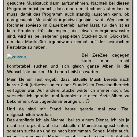
gesuchte Musikstück dann aufzunehmen. Nachteil bei diesen
Programmen ist jedoch, dass man den Rechner laufen lassen
muss, damit das Programm auch ständig lauschen kann, ob
das gesuchte Musikstück irgendwo gespielt wird. Wer seinen
Rechner sowieso im Dauerbetrieb laufen lässt, für den ist es
kein Problem. Für diejenigen, die etwas energiebewusster
sind, wird es bei seltener gespielten Stücken zum Glücksfall,
um das Musikstück irgendwann einmal auf der heimischen
Festplatte zu haben.
Bei ZeeZee dagegen
kann man recht
komfortabel suchen und sich gleich ganze Alben in die
Wunschliste packen. Und dann heißt es warten.
Mein kleiner Test ergab, dass aktuelle Musik bereits nach
kurzer Zeit (teilweise unter einer Stunde) im Downloadbereich
verfügbar war. Auf andere Stücke warte ich immer noch. So
versuche ich gerade, mal komplett die alten Ärzte-Alben zu
bekommen. Alte Jugenderinnerungen… 😉
Und da sind mit Stand heute gerade mal zwei Titel
mitgeschnitten worden.
Das empfinde ich als Nachteil bei so einem Dienst. Ich bin ja
nicht so erpicht auf die aktuellen Mainstreamgeschichten,
sondern suche ab und zu nach bestimmten Songs. Meist auch,
wenn irgendeine Party ansteht und seine Bibliothek