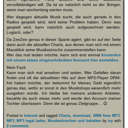
vervollständigen will. Da ist es natürlich nicht so der Bringer,
wenn man wochenlang warten muss.
Wer dagegen aktuelle Musik sucht, die auch gerade in den
Radios gespielt wird, wird keine Problem haben. Denn was
gespielt wird, kann natürlich auch aufgezeichnet werden.
Logisch, oder?
Da ZeeZee genau in dieser Sparte agiert, gibt es auf der Seite
dann auch die aktuellen Charts, aus denen man sich mit einem
Mausklick seine Musikwünsche zusammenstellen kann.
Wer das mal testen möchte, kann sich erst einmal
kostenlos
mit einem etwas eingeschränkten Account hier anmelden
.
Mein Fazit:
Kann man sich mal ansehen und testen. Wer Gefallen daran
findet und oft die aktuellsten Hits auf dem MP3-Player DRM-
frei haben möchte, der bekommt für kleines Geld eigentlich
genau das, wofür er sonst in den Musikshops wesentlich mehr
ausgeben würde. Ich bleibe bei meinem anderen Anbieter,
bezahle da auch etwas mehr und werde den Account meiner
Tochter überlassen. Denn die ist genau Zielgruppe… 😉
Posted in
Internet
and tagged
Charts
,
download
,
DRM freie MP3
,
MP3
,
MP3 legal laden
,
Musikwünschen und behalten
by
ixy
with
2 comments
.