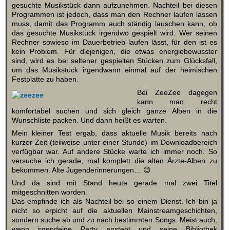
gesuchte Musikstück dann aufzunehmen. Nachteil bei diesen
Programmen ist jedoch, dass man den Rechner laufen lassen
muss, damit das Programm auch ständig lauschen kann, ob
das gesuchte Musikstück irgendwo gespielt wird. Wer seinen
Rechner sowieso im Dauerbetrieb laufen lässt, für den ist es
kein Problem. Für diejenigen, die etwas energiebewusster
sind, wird es bei seltener gespielten Stücken zum Glücksfall,
um das Musikstück irgendwann einmal auf der heimischen
Festplatte zu haben.
Bei ZeeZee dagegen
kann man recht
komfortabel suchen und sich gleich ganze Alben in die
Wunschliste packen. Und dann heißt es warten.
Mein kleiner Test ergab, dass aktuelle Musik bereits nach
kurzer Zeit (teilweise unter einer Stunde) im Downloadbereich
verfügbar war. Auf andere Stücke warte ich immer noch. So
versuche ich gerade, mal komplett die alten Ärzte-Alben zu
bekommen. Alte Jugenderinnerungen… 😉
Und da sind mit Stand heute gerade mal zwei Titel
mitgeschnitten worden.
Das empfinde ich als Nachteil bei so einem Dienst. Ich bin ja
nicht so erpicht auf die aktuellen Mainstreamgeschichten,
sondern suche ab und zu nach bestimmten Songs. Meist auch,
wenn irgendeine Party ansteht und seine Bibliothek