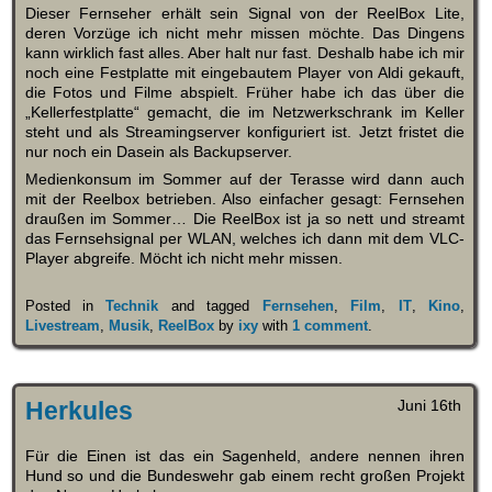
Dieser Fernseher erhält sein Signal von der ReelBox Lite,
deren Vorzüge ich nicht mehr missen möchte. Das Dingens
kann wirklich fast alles. Aber halt nur fast. Deshalb habe ich mir
noch eine Festplatte mit eingebautem Player von Aldi gekauft,
die Fotos und Filme abspielt. Früher habe ich das über die
„Kellerfestplatte“ gemacht, die im Netzwerkschrank im Keller
steht und als Streamingserver konfiguriert ist. Jetzt fristet die
nur noch ein Dasein als Backupserver.
Medienkonsum im Sommer auf der Terasse wird dann auch
mit der Reelbox betrieben. Also einfacher gesagt: Fernsehen
draußen im Sommer… Die ReelBox ist ja so nett und streamt
das Fernsehsignal per WLAN, welches ich dann mit dem VLC-
Player abgreife. Möcht ich nicht mehr missen.
Posted in
Technik
and tagged
Fernsehen
,
Film
,
IT
,
Kino
,
Livestream
,
Musik
,
ReelBox
by
ixy
with
1 comment
.
Herkules
Juni 16th
Für die Einen ist das ein Sagenheld, andere nennen ihren
Hund so und die Bundeswehr gab einem recht großen Projekt