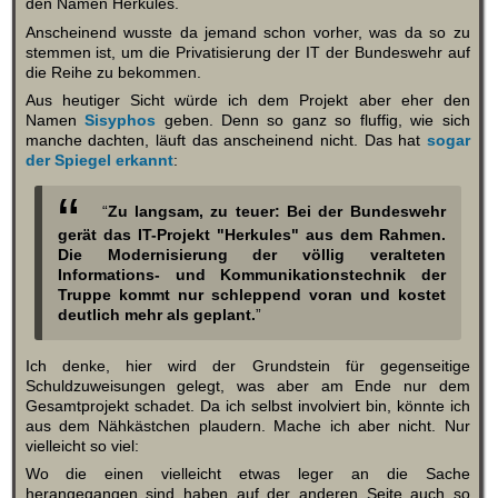
den Namen Herkules.
Anscheinend wusste da jemand schon vorher, was da so zu
stemmen ist, um die Privatisierung der IT der Bundeswehr auf
die Reihe zu bekommen.
Aus heutiger Sicht würde ich dem Projekt aber eher den
Namen
Sisyphos
geben. Denn so ganz so fluffig, wie sich
manche dachten, läuft das anscheinend nicht. Das hat
sogar
der Spiegel erkannt
:
“
Zu langsam, zu teuer: Bei der Bundeswehr
gerät das IT-Projekt "Herkules" aus dem Rahmen.
Die Modernisierung der völlig veralteten
Informations- und Kommunikationstechnik der
Truppe kommt nur schleppend voran und kostet
deutlich mehr als geplant.
”
Ich denke, hier wird der Grundstein für gegenseitige
Schuldzuweisungen gelegt, was aber am Ende nur dem
Gesamtprojekt schadet. Da ich selbst involviert bin, könnte ich
aus dem Nähkästchen plaudern. Mache ich aber nicht. Nur
vielleicht so viel:
Wo die einen vielleicht etwas leger an die Sache
herangegangen sind haben auf der anderen Seite auch so