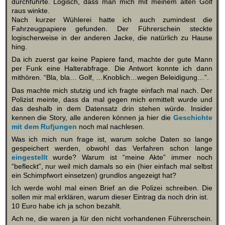
durchführte. Logisch, dass man mich mit meinem alten Golf
raus winkte.
Nach kurzer Wühlerei hatte ich auch zumindest die
Fahrzeugpapiere gefunden. Der Führerschein steckte
logischerweise in der anderen Jacke, die natürlich zu Hause
hing.
Da ich zuerst gar keine Papiere fand, machte der gute Mann
per Funk eine Halterabfrage. Die Antwort konnte ich dann
mithören. “Bla, bla… Golf, …Knoblich…wegen Beleidigung…”.
Das machte mich stutzig und ich fragte einfach mal nach. Der
Polizist meinte, dass da mal gegen mich ermittelt wurde und
das deshalb in dem Datensatz drin stehen würde. Insider
kennen die Story, alle anderen können ja hier die
Geschichte
mit dem Rufjungen
noch mal nachlesen.
Was ich mich nun frage ist, warum solche Daten so lange
gespeichert werden, obwohl das Verfahren schon lange
eingestellt
wurde? Warum ist “meine Akte” immer noch
“befleckt”, nur weil mich damals so ein (hier einfach mal selbst
ein Schimpfwort einsetzen) grundlos angezeigt hat?
Ich werde wohl mal einen Brief an die Polizei schreiben. Die
sollen mir mal erklären, warum dieser Eintrag da noch drin ist.
10 Euro habe ich ja schon bezahlt.
Ach ne, die waren ja für den nicht vorhandenen Führerschein.