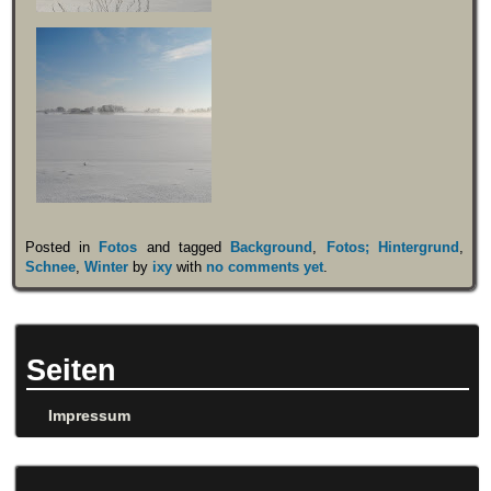
Posted in
Fotos
and tagged
Background
,
Fotos; Hintergrund
,
Schnee
,
Winter
by
ixy
with
no comments yet
.
Seiten
Impressum