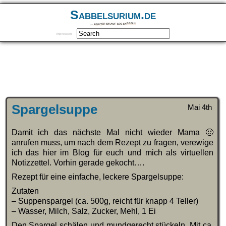
Sabbelsurium.de
… munter drauf los sabbeln
Impressum
Spargelsuppe
Mai 4th
Damit ich das nächste Mal nicht wieder Mama 🙂
anrufen muss, um nach dem Rezept zu fragen, verewige
ich das hier im Blog für euch und mich als virtuellen
Notizzettel. Vorhin gerade gekocht….
Rezept für eine einfache, leckere Spargelsuppe:
Zutaten
– Suppenspargel (ca. 500g, reicht für knapp 4 Teller)
– Wasser, Milch, Salz, Zucker, Mehl, 1 Ei
Den Spargel schälen und mundgerecht stückeln. Mit ca.