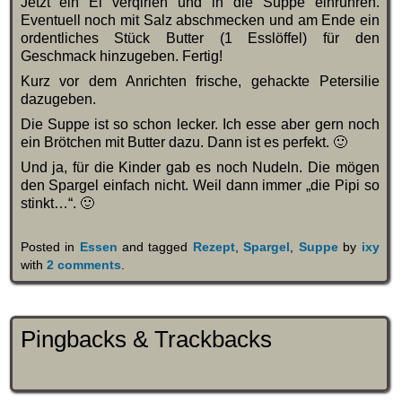
Jetzt ein Ei verqirlen und in die Suppe einrühren.
Eventuell noch mit Salz abschmecken und am Ende ein
ordentliches Stück Butter (1 Esslöffel) für den
Geschmack hinzugeben. Fertig!
Kurz vor dem Anrichten frische, gehackte Petersilie
dazugeben.
Die Suppe ist so schon lecker. Ich esse aber gern noch
ein Brötchen mit Butter dazu. Dann ist es perfekt. 🙂
Und ja, für die Kinder gab es noch Nudeln. Die mögen
den Spargel einfach nicht. Weil dann immer „die Pipi so
stinkt…“. 🙂
Posted in
Essen
and tagged
Rezept
,
Spargel
,
Suppe
by
ixy
with
2 comments
.
Pingbacks & Trackbacks