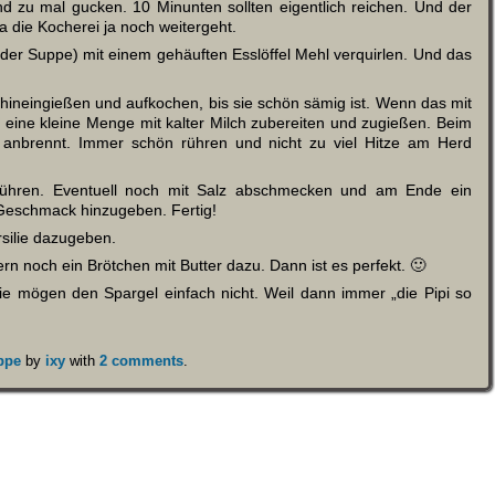
d zu mal gucken. 10 Minunten sollten eigentlich reichen. Und der
da die Kocherei ja noch weitergeht.
e der Suppe) mit einem gehäuften Esslöffel Mehl verquirlen. Und das
hineingießen und aufkochen, bis sie schön sämig ist. Wenn das mit
l eine kleine Menge mit kalter Milch zubereiten und zugießen. Beim
 anbrennt. Immer schön rühren und nicht zu viel Hitze am Herd
inrühren. Eventuell noch mit Salz abschmecken und am Ende ein
n Geschmack hinzugeben. Fertig!
rsilie dazugeben.
ern noch ein Brötchen mit Butter dazu. Dann ist es perfekt. 🙂
ie mögen den Spargel einfach nicht. Weil dann immer „die Pipi so
ppe
by
ixy
with
2 comments
.