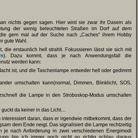
an nichts gegen sagen. Hier wird sie zwar ihr Dasein als
htung der wenig beleuchteten Straßen im Dorf auf dem
, die gern mal auf der Suche nach „Caches“ ihrem Hobby
hr gute Wahl.
 die erstaunlich hell strahlt. Fokussieren lässt sie sich mit
em
). Dazu kommt, dass je nach Anwendungsfall die
enutz werden kann:
dacht ist, und die Taschenlampe entweder hell oder gedimmt
nder umschalten kann(normal, Dimmen, Blinklicht, SOS,
tzschnell die Lampe in den Stroboskop-Modus umschalten
e guckt da keiner in das Licht…
h interessiert daran, dass er irgendwie mitbekommt, dass der
sam dem Ende neigt. Das signalisiert die Lampe rechtzeitig
n je nach Anforderung in zwei verschiedenen Energimodi
tung bin ich immer noch nicht so richtig schlau daraus