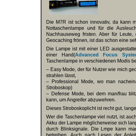
Die M7R ist schon innovativ, da kann m
Nottaschenlampe und für die Ausleuc
Nachhauseweg fristen. Aber für Leute
Geocaching frönen, ist das schon eine se
Die Lampe ist mit einer LED ausgestattet,
einer Hand(
Advanced Focus Syst
Taschenlampe in verschiedenen Modis b
– Easy Mode, der für Nutzer wie mich ge
strahlen lässt,
– Professional Mode, wo man nacheina
Stroboskop)
– Defense Mode, bei dem man/frau bli
kann, um Angreifer abzuwehren.
Dieses Stroboskoplicht ist recht gut, lang
Wer die Taschenlampe viel nutzt, ist auc
Akku der Lampe möglicherweise sich lang
durch Blinksignale. Die Lmpe kann ma
betreiben. Auch nach Lesen der Anlei