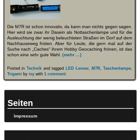
Die M7R ist schon innovativ, da kann man nichts gegen sagen.
Hier wird sie zwar ihr Dasein als Nottaschenlampe und für die
Ausleuchtung der wenig beleuchteten Straßen im Dorf auf dem
Nachhauseweg fristen. Aber für Leute, die gern mal auf der
Suche nach „Caches“ ihrem Hobby Geocaching frönen, ist das
schon eine sehr gute Wahl.
(mehr …)
Posted in
Technik
and tagged
LED Lenser
,
M7R
,
Taschenlampe
,
Trigami
by
ixy
with
1 comment
.
Seiten
Impressum