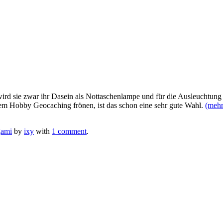
wird sie zwar ihr Dasein als Nottaschenlampe und für die Ausleuchtu
hrem Hobby Geocaching frönen, ist das schon eine sehr gute Wahl.
(meh
gami
by
ixy
with
1 comment
.