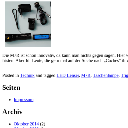
Die M7R ist schon innovativ, da kann man nichts gegen sagen. Hier 
fristen. Aber für Leute, die gern mal auf der Suche nach „Caches“ i
Posted in
Technik
and tagged
LED Lenser
,
M7R
,
Taschenlampe
,
Tri
Seiten
Impressum
Archiv
Oktober 2014
(2)