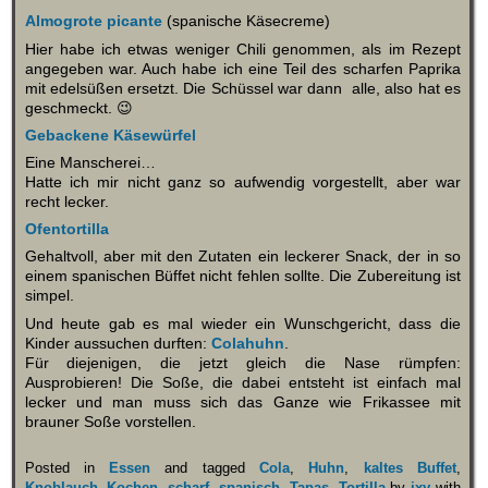
Almogrote picante
(spanische Käsecreme)
Hier habe ich etwas weniger Chili genommen, als im Rezept
angegeben war. Auch habe ich eine Teil des scharfen Paprika
mit edelsüßen ersetzt. Die Schüssel war dann alle, also hat es
geschmeckt. 😉
Gebackene Käsewürfel
Eine Manscherei…
Hatte ich mir nicht ganz so aufwendig vorgestellt, aber war
recht lecker.
Ofentortilla
Gehaltvoll, aber mit den Zutaten ein leckerer Snack, der in so
einem spanischen Büffet nicht fehlen sollte. Die Zubereitung ist
simpel.
Und heute gab es mal wieder ein Wunschgericht, dass die
Kinder aussuchen durften:
Colahuhn
.
Für diejenigen, die jetzt gleich die Nase rümpfen:
Ausprobieren! Die Soße, die dabei entsteht ist einfach mal
lecker und man muss sich das Ganze wie Frikassee mit
brauner Soße vorstellen.
Posted in
Essen
and tagged
Cola
,
Huhn
,
kaltes Buffet
,
Knoblauch
,
Kochen
,
scharf
,
spanisch
,
Tapas
,
Tortilla
by
ixy
with