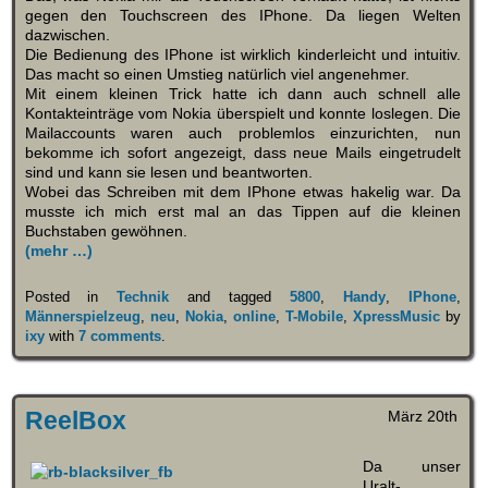
gegen den Touchscreen des IPhone. Da liegen Welten
dazwischen.
Die Bedienung des IPhone ist wirklich kinderleicht und intuitiv.
Das macht so einen Umstieg natürlich viel angenehmer.
Mit einem kleinen Trick hatte ich dann auch schnell alle
Kontakteinträge vom Nokia überspielt und konnte loslegen. Die
Mailaccounts waren auch problemlos einzurichten, nun
bekomme ich sofort angezeigt, dass neue Mails eingetrudelt
sind und kann sie lesen und beantworten.
Wobei das Schreiben mit dem IPhone etwas hakelig war. Da
musste ich mich erst mal an das Tippen auf die kleinen
Buchstaben gewöhnen.
(mehr …)
Posted in
Technik
and tagged
5800
,
Handy
,
IPhone
,
Männerspielzeug
,
neu
,
Nokia
,
online
,
T-Mobile
,
XpressMusic
by
ixy
with
7 comments
.
ReelBox
März 20th
Da unser
Uralt-