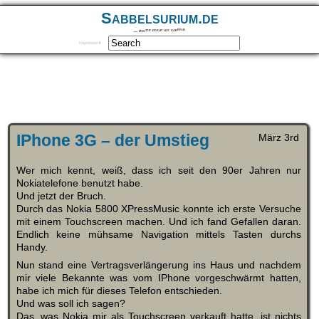
Sabbelsurium.de
… munter drauf los sabbeln
Impressum
IPhone 3G – der Umstieg
März 3rd
Wer mich kennt, weiß, dass ich seit den 90er Jahren nur
Nokiatelefone benutzt habe.
Und jetzt der Bruch.
Durch das Nokia 5800 XPressMusic konnte ich erste Versuche
mit einem Touchscreen machen. Und ich fand Gefallen daran.
Endlich keine mühsame Navigation mittels Tasten durchs
Handy.
Nun stand eine Vertragsverlängerung ins Haus und nachdem
mir viele Bekannte was vom IPhone vorgeschwärmt hatten,
habe ich mich für dieses Telefon entschieden.
Und was soll ich sagen?
Das, was Nokia mir als Touchscreen verkauft hatte, ist nichts