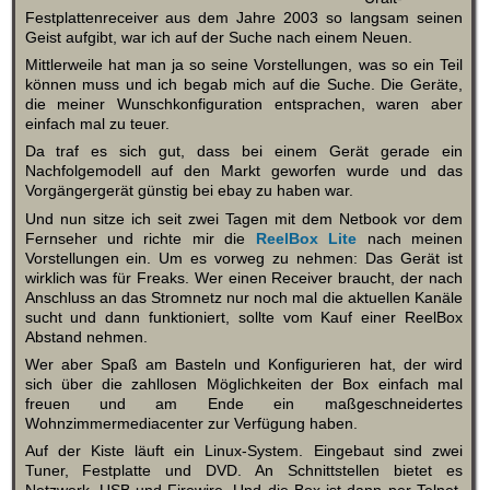
Festplattenreceiver aus dem Jahre 2003 so langsam seinen
Geist aufgibt, war ich auf der Suche nach einem Neuen.
Mittlerweile hat man ja so seine Vorstellungen, was so ein Teil
können muss und ich begab mich auf die Suche. Die Geräte,
die meiner Wunschkonfiguration entsprachen, waren aber
einfach mal zu teuer.
Da traf es sich gut, dass bei einem Gerät gerade ein
Nachfolgemodell auf den Markt geworfen wurde und das
Vorgängergerät günstig bei ebay zu haben war.
Und nun sitze ich seit zwei Tagen mit dem Netbook vor dem
Fernseher und richte mir die
ReelBox Lite
nach meinen
Vorstellungen ein. Um es vorweg zu nehmen: Das Gerät ist
wirklich was für Freaks. Wer einen Receiver braucht, der nach
Anschluss an das Stromnetz nur noch mal die aktuellen Kanäle
sucht und dann funktioniert, sollte vom Kauf einer ReelBox
Abstand nehmen.
Wer aber Spaß am Basteln und Konfigurieren hat, der wird
sich über die zahllosen Möglichkeiten der Box einfach mal
freuen und am Ende ein maßgeschneidertes
Wohnzimmermediacenter zur Verfügung haben.
Auf der Kiste läuft ein Linux-System. Eingebaut sind zwei
Tuner, Festplatte und DVD. An Schnittstellen bietet es
Netzwerk, USB und Firewire. Und die Box ist dann per Telnet,