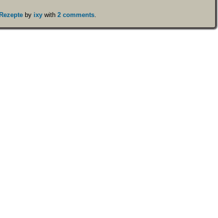
Rezepte
by
ixy
with
2 comments
.