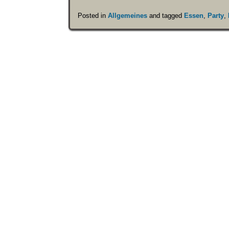
Posted in
Allgemeines
and tagged
Essen
,
Party
,